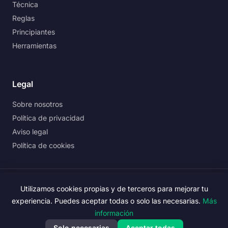
Técnica
Reglas
Principiantes
Herramientas
Legal
Sobre nosotros
Política de privacidad
Aviso legal
Política de cookies
©
2026
PadelExperto. Todos los derechos reservados.
Utilizamos cookies propias y de terceros para mejorar tu
experiencia. Puedes aceptar todas o solo las necesarias.
Más
PadelExperto participa en el Programa de Afiliados de Amazon.
Más
información
información
.
Solo necesarias
Aceptar todas