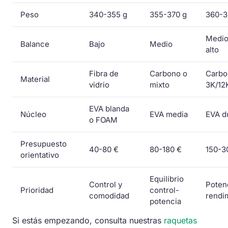
Peso
340-355 g
355-370 g
360-3
Medio
Balance
Bajo
Medio
alto
Fibra de
Carbono o
Carbo
Material
vidrio
mixto
3K/12
EVA blanda
Núcleo
EVA media
EVA d
o FOAM
Presupuesto
40-80 €
80-180 €
150-3
orientativo
Equilibrio
Control y
Poten
Prioridad
control-
comodidad
rendi
potencia
Si estás empezando, consulta nuestras
raquetas