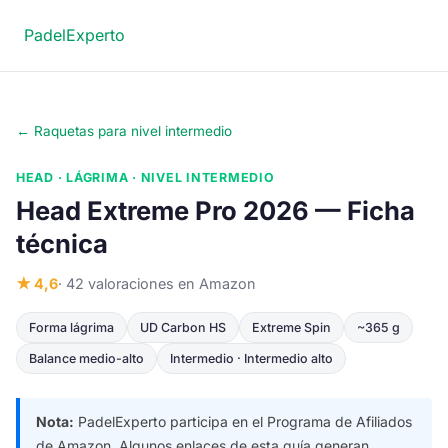
Padel
Experto
← Raquetas para nivel intermedio
HEAD · LÁGRIMA · NIVEL INTERMEDIO
Head Extreme Pro 2026 — Ficha
técnica
★ 4,6
· 42 valoraciones en Amazon
Forma lágrima
UD Carbon HS
Extreme Spin
~365 g
Balance medio-alto
Intermedio · Intermedio alto
Nota:
PadelExperto participa en el Programa de Afiliados
de Amazon. Algunos enlaces de esta guía generan