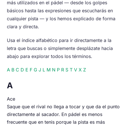
más utilizados en el pádel — desde los golpes
básicos hasta las expresiones que escucharás en
cualquier pista — y los hemos explicado de forma
clara y directa.
Usa el índice alfabético para ir directamente a la
letra que buscas o simplemente desplázate hacia
abajo para explorar todos los términos.
A
B
C
D
E
F
G
J
L
M
N
P
R
S
T
V
X
Z
A
Ace
Saque que el rival no llega a tocar y que da el punto
directamente al sacador. En pádel es menos
frecuente que en tenis porque la pista es más