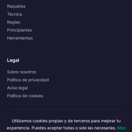
Raquetas
Técnica
Reglas
Principiantes
Herramientas
Legal
Sobre nosotros
Política de privacidad
Aviso legal
Política de cookies
©
2026
PadelExperto. Todos los derechos reservados.
Utilizamos cookies propias y de terceros para mejorar tu
experiencia. Puedes aceptar todas o solo las necesarias.
Más
PadelExperto participa en el Programa de Afiliados de Amazon.
Más